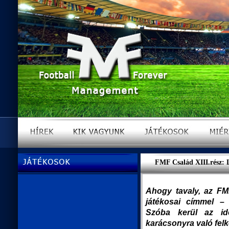
FMF Család XIII.rész: 
Ahogy tavaly, az FM
játékosai címmel – 
Szóba kerül az id
karácsonyra való felk