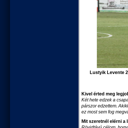
Lustyik Levente 2
Kivel érted meg legj
Két hete edzek a csapat
párszor edzettem. Aki
ez most sem fog megvál
Mit szeretnél elérni 
Rövidtávú célom, hogy