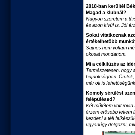
2018-ban kerültél Bék
Magad a klubnál?
Nagyon szeretem a társ
és azon kívül is. Jól é
Sokat vitatkoznak azo
értékelhetőbb munkát
Sajnos nem voltam még
okosat mondanom.
Mi a célkitűzés az id
Természetesen, hogy a
bajnokságban. Örülök, 
már ott is lehetőségünk
Komoly sérülést szen
felépülésed?
Két műtétem volt rövid 
érzem erősebb lettem f
kezdeni a téli felkészü
ugyanúgy dolgozni, min