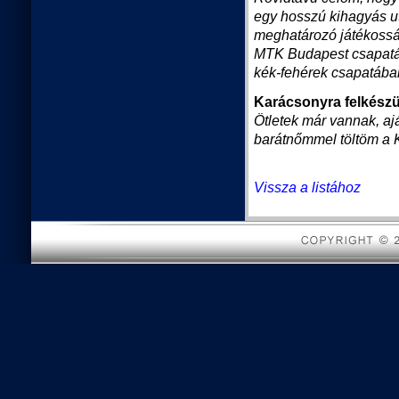
egy hosszú kihagyás ut
meghatározó játékossá
MTK Budapest csapatát
kék-fehérek csapatába
Karácsonyra felkészül
Ötletek már vannak, a
barátnőmmel töltöm a 
Vissza a listához