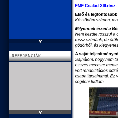
FMF Család XIII.rész:
Első és legfontosab
Köszönöm szépen, mos
Milyennek érzed a Bé
Nem kezdte rosszul a c
rossz szériánk, de örül
gödörből, és kiegyene
A saját teljesítménye
Sajnálom, hogy nem tu
összes meccsre mentem
volt rehabilitációs edz
csapattársaimmal. Ez v
segíteni tudtam.